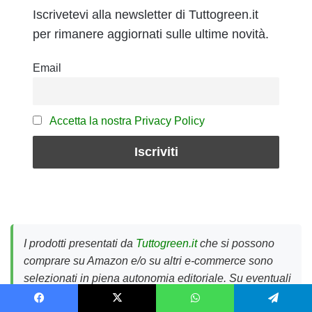
Iscrivetevi alla newsletter di Tuttogreen.it
per rimanere aggiornati sulle ultime novità.
Email
Accetta la nostra Privacy Policy
I prodotti presentati da
Tuttogreen.it
che si possono
comprare su Amazon e/o su altri e-commerce sono
selezionati in piena autonomia editoriale. Su eventuali
acquisti fatti attraverso uno dei link presenti in pagina,
Facebook
X
WhatsApp
Telegram