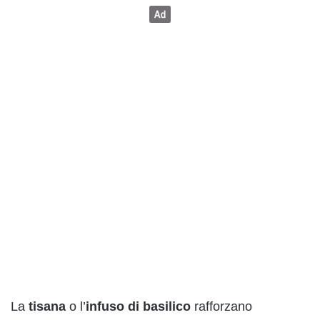
La
tisana
o l’
infuso
di basilico
rafforzano