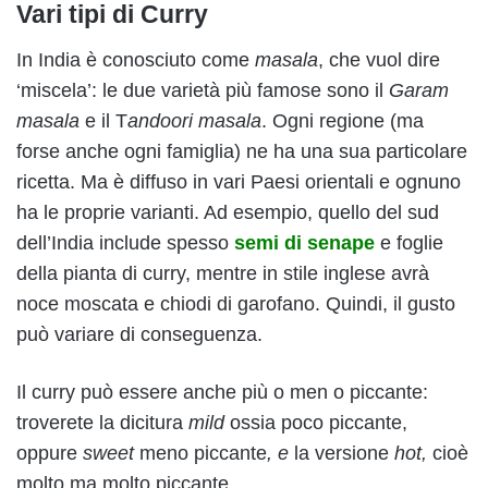
Vari tipi di Curry
In India è conosciuto come
masala
, che vuol dire
‘miscela’: le due varietà più famose sono il
Garam
masala
e il T
andoori masala
. Ogni regione (ma
forse anche ogni famiglia) ne ha una sua particolare
ricetta. Ma è diffuso in vari Paesi orientali e ognuno
ha le proprie varianti. Ad esempio, quello del sud
dell’India include spesso
semi di senape
e foglie
della pianta di curry, mentre in stile inglese avrà
noce moscata e chiodi di garofano. Quindi, il gusto
può variare di conseguenza.
Il curry può essere anche più o men o piccante:
troverete la dicitura
mild
ossia poco piccante,
oppure
sweet
meno piccante
, e
la versione
hot,
cioè
molto ma molto piccante.