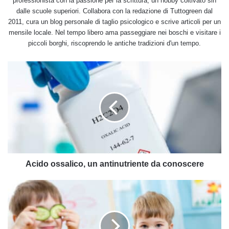
professionista con la passione per la scrittura, un hobby coltivato sin
dalle scuole superiori. Collabora con la redazione di Tuttogreen dal
2011, cura un blog personale di taglio psicologico e scrive articoli per un
mensile locale. Nel tempo libero ama passeggiare nei boschi e visitare i
piccoli borghi, riscoprendo le antiche tradizioni d'un tempo.
Acido
ossalico,
un
antinutriente
da
conoscere
Acido ossalico, un antinutriente da conoscere
Ricette
e
trucchi
per
far