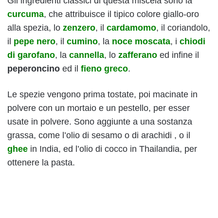
Gli ingredienti classici di questa miscela sono la
curcuma
, che attribuisce il tipico colore giallo-oro
alla spezia, lo
zenzero
, il
cardamomo
, il coriandolo,
il
pepe nero
, il
cumino
, la
noce moscata
, i
chiodi
di garofano
, la
cannella
, lo
zafferano
ed infine il
peperoncino
ed il
fieno greco
.
Le spezie vengono prima tostate, poi macinate in
polvere con un mortaio e un pestello, per esser
usate in polvere. Sono aggiunte a una sostanza
grassa, come l’olio di sesamo o di arachidi , o il
ghee
in India, ed l’olio di cocco in Thailandia, per
ottenere la pasta.