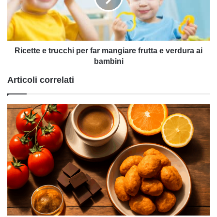
mangiare
frutta
e
verdura
ai
Ricette e trucchi per far mangiare frutta e verdura ai
bambini
bambini
Articoli correlati