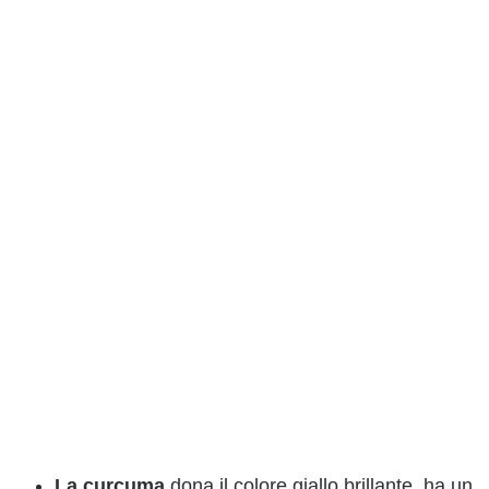
La
curcuma
dona il colore giallo brillante, ha un