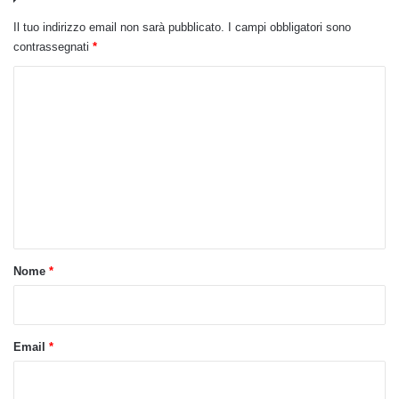
Il tuo indirizzo email non sarà pubblicato.
I campi obbligatori sono
contrassegnati
*
C
o
m
m
e
n
t
o
Nome
*
*
Email
*