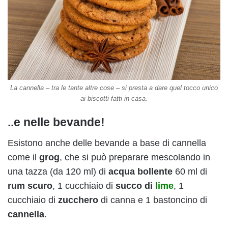
La cannella – tra le tante altre cose – si presta a dare quel tocco unico
ai biscotti fatti in casa.
..e nelle bevande!
Esistono anche delle bevande a base di cannella
come il
grog
, che si può preparare mescolando in
una tazza (da 120 ml) di
acqua bollente
60 ml di
rum scuro
, 1 cucchiaio di
succo di
lime
, 1
cucchiaio di
zucchero
di canna e 1 bastoncino di
cannella
.