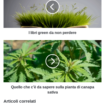
da
non
perdere
I libri green da non perdere
Quello
che
c'è
da
sapere
sulla
pianta
di
canapa
sativa
Quello che c'è da sapere sulla pianta di canapa
sativa
Articoli correlati