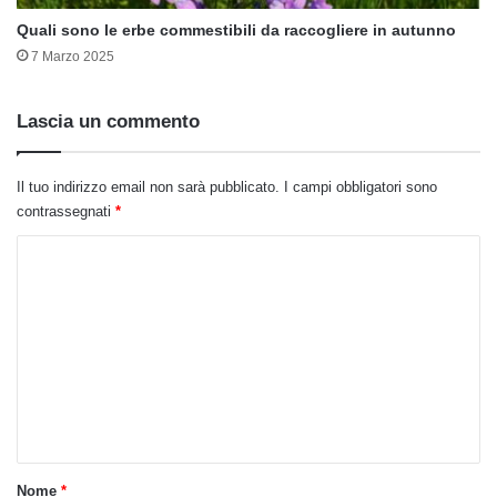
Quali sono le erbe commestibili da raccogliere in autunno
7 Marzo 2025
Lascia un commento
Il tuo indirizzo email non sarà pubblicato.
I campi obbligatori sono
contrassegnati
*
C
o
m
m
e
n
t
o
Nome
*