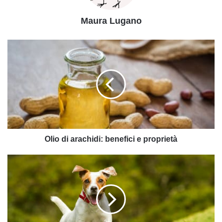
Maura Lugano
Olio
di
arachidi:
benefici
e
proprietà
Olio di arachidi: benefici e proprietà
Cani
piccoli:
quali
sono
e
che
caratteristiche