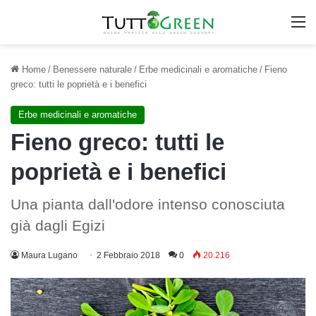
M
Home
/
Benessere naturale
/
Erbe medicinali e aromatiche
/
Fieno
greco: tutti le poprietà e i benefici
Erbe medicinali e aromatiche
Fieno greco: tutti le
poprietà e i benefici
Una pianta dall'odore intenso conosciuta
già dagli Egizi
Maura Lugano
2 Febbraio 2018
0
20.216