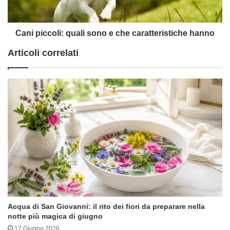
hanno
Cani piccoli: quali sono e che caratteristiche hanno
Articoli correlati
Acqua di San Giovanni: il rito dei fiori da preparare nella
notte più magica di giugno
17 Giugno 2026