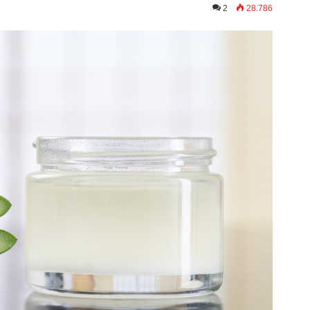
2
28.786