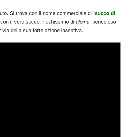
uto. Si trova con il nome commerciale di
‘succo di
 con il vero succo, ricchissimo di
aloina
, pericoloso
via della sua forte azione lassativa.