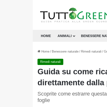
HOME
ANIMALI
BENESSERE N
Home
/
Benessere naturale
/
Rimedi naturali
/
Gu
Rimedi naturali
Guida su come ricav
direttamente dalla
Scoprite come estrarre questa 
foglie