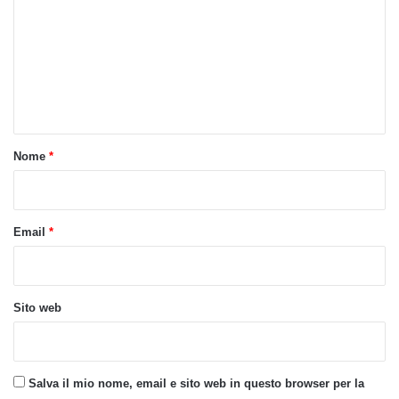
m
m
e
n
t
o
Nome
*
*
Email
*
Sito web
Salva il mio nome, email e sito web in questo browser per la