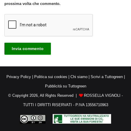
prossima volta che commento.
Privacy Policy
|
Politica sui cookies
|
Chi siamo
|
Scrivi a Tuttogreen
|
Pubblicità su Tuttogreen
© Copyright 2026, All Rights Reserved |
ROSSELLA VIGNOLI -
TUTTI I DIRITTI RISERVATI - P.IVA 13556710963