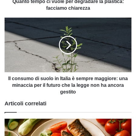
chiarezza
Quanto tempo ci vuole per degradare la plastica:
facciamo chiarezza
Il
consumo
di
suolo
in
Italia
è
sempre
maggiore:
una
Il consumo di suolo in Italia è sempre maggiore: una
minaccia
minaccia per il futuro che la legge non ha ancora
per
gestito
il
Articoli correlati
futuro
che
la
legge
non
ha