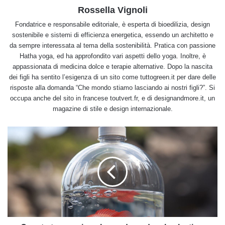
Rossella Vignoli
Fondatrice e responsabile editoriale, è esperta di bioedilizia, design
sostenibile e sistemi di efficienza energetica, essendo un architetto e
da sempre interessata al tema della sostenibilità. Pratica con passione
Hatha yoga, ed ha approfondito vari aspetti dello yoga. Inoltre, è
appassionata di medicina dolce e terapie alternative. Dopo la nascita
dei figli ha sentito l’esigenza di un sito come tuttogreen.it per dare delle
risposte alla domanda “Che mondo stiamo lasciando ai nostri figli?”. Si
occupa anche del sito in francese toutvert.fr, e di designandmore.it, un
magazine di stile e design internazionale.
Quanto
tempo
ci
vuole
per
degradare
la
plastica:
facciamo