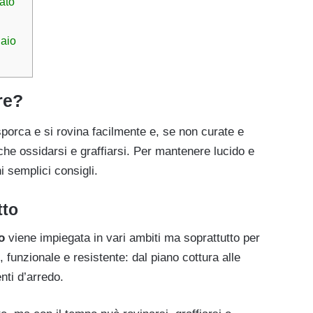
iato
iaio
are?
 sporca e si rovina facilmente e, se non curate e
he ossidarsi e graffiarsi. Per mantenere lucido e
i semplici consigli.
tto
o
viene impiegata in vari ambiti ma soprattutto per
o, funzionale e resistente: dal piano cottura alle
nti d’arredo.