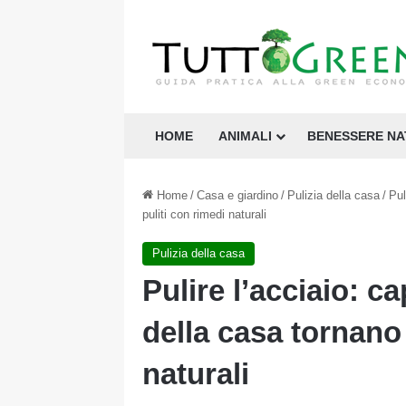
HOME
ANIMALI
BENESSERE N
Home
/
Casa e giardino
/
Pulizia della casa
/
Pul
puliti con rimedi naturali
Pulizia della casa
Pulire l’acciaio: c
della casa tornano 
naturali