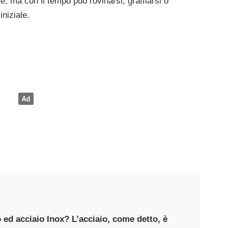
e, ma con il tempo può rovinarsi, graffiarsi o
iniziale.
o ed acciaio Inox? L’acciaio, come detto, è