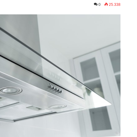
0
25.338