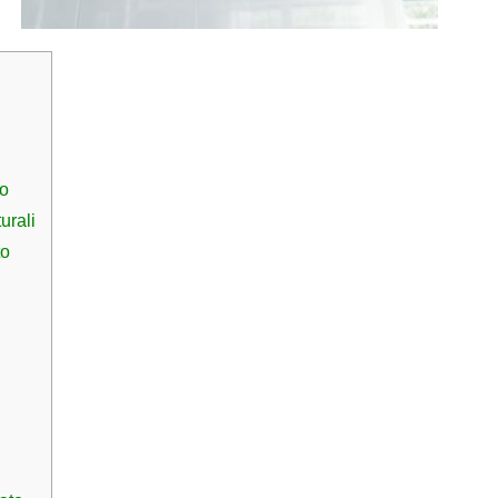
io
turali
to
o