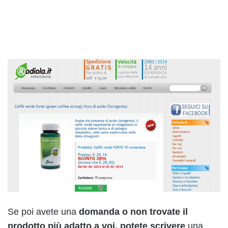
Se poi avete una
domanda o non trovate il
prodotto più adatto a voi, potete scrivere
una