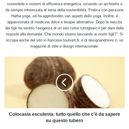
sostenibile e sistemi di efficienza energetica, essendo un architetto e
da sempre interessata al tema della sostenibilità. Pratica con passione
Hatha yoga, ed ha approfondito vari aspetti dello yoga. Inoltre, è
appassionata di medicina dolce e terapie alternative. Dopo la nascita
dei figli ha sentito l’esigenza di un sito come tuttogreen.it per dare delle
risposte alla domanda “Che mondo stiamo lasciando ai nostri figli?”. Si
occupa anche del sito in francese toutvert.fr, e di designandmore.it, un
magazine di stile e design internazionale.
Colocasia
esculenta:
tutto
quello
che
c'è
da
sapere
su
questo
Colocasia esculenta: tutto quello che c'è da sapere
tubero
su questo tubero