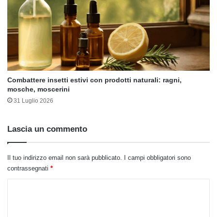
Combattere insetti estivi con prodotti naturali: ragni,
mosche, moscerini
31 Luglio 2026
Lascia un commento
Il tuo indirizzo email non sarà pubblicato.
I campi obbligatori sono
contrassegnati
*
C
o
m