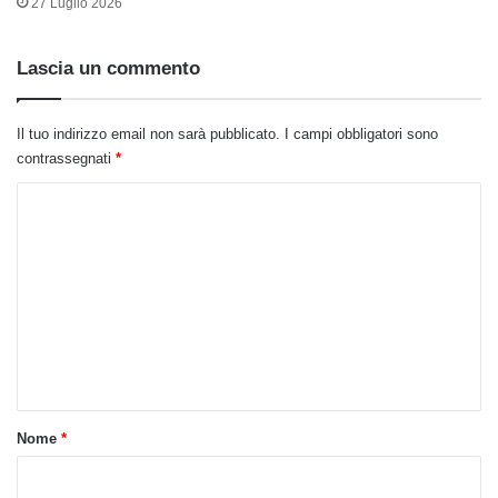
27 Luglio 2026
Lascia un commento
Il tuo indirizzo email non sarà pubblicato.
I campi obbligatori sono
contrassegnati
*
C
o
m
m
e
n
t
o
Nome
*
*