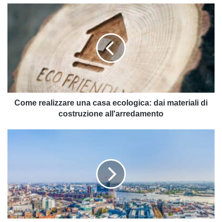
Come
realizzare
una
casa
ecologica:
dai
materiali
di
costruzione
all'arredamento
Come realizzare una casa ecologica: dai materiali di
costruzione all'arredamento
Amburgo:
un
esempio
di
riqualificazione
urbanistica
green