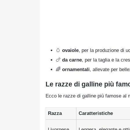
🥚
ovaiole
, per la produzione di u
🍗
da carne
, per la taglia e la cre
🌈
ornamentali
, allevate per bel
Le razze di galline più fa
Ecco le razze di galline più famose al
Razza
Caratteristiche
Livornese
Leggera, elegante e ott