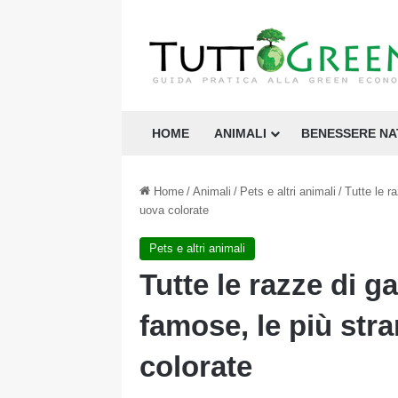
HOME
ANIMALI
BENESSERE N
Home
/
Animali
/
Pets e altri animali
/
Tutte le r
uova colorate
Pets e altri animali
Tutte le razze di g
famose, le più stra
colorate