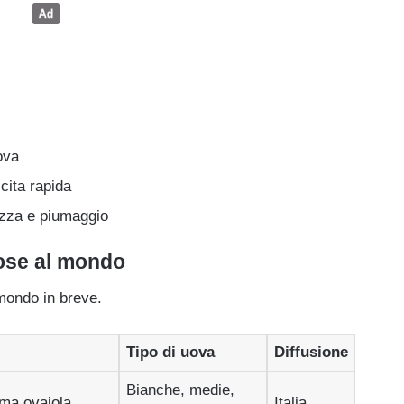
ova
scita rapida
lezza e piumaggio
mose al mondo
 mondo in breve.
Tipo di uova
Diffusione
Bianche, medie,
ima ovaiola
Italia