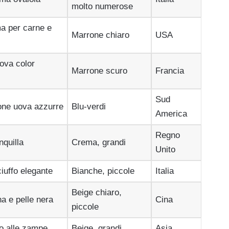
molto numerose
ma per carne e
Marrone chiaro
USA
uova color
Marrone scuro
Francia
Sud
pone uova azzurre
Blu-verdi
America
Regno
nquilla
Crema, grandi
Unito
iuffo elegante
Bianche, piccole
Italia
Beige chiaro,
a e pelle nera
Cina
piccole
no alle zampe
Beige, grandi
Asia