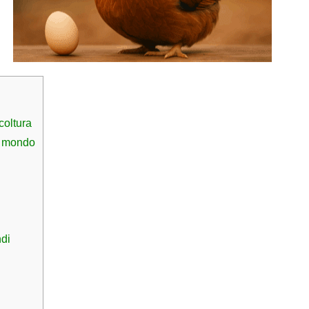
coltura
al mondo
ndi