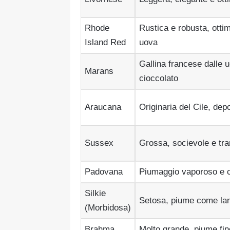
Rhode
Rustica e robusta, otti
Island Red
uova
Gallina francese dalle 
Marans
cioccolato
Araucana
Originaria del Cile, de
Sussex
Grossa, socievole e tra
Padovana
Piumaggio vaporoso e c
Silkie
Setosa, piume come lan
(Morbidosa)
Brahma
Molto grande, piume fi