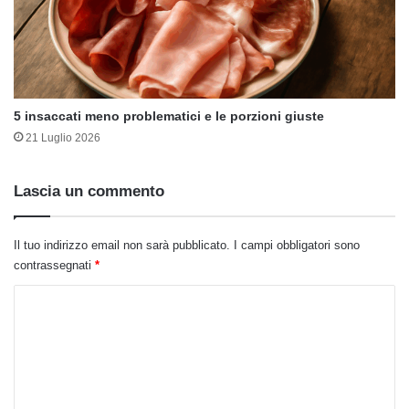
5 insaccati meno problematici e le porzioni giuste
21 Luglio 2026
Lascia un commento
Il tuo indirizzo email non sarà pubblicato.
I campi obbligatori sono
contrassegnati
*
C
o
m
m
e