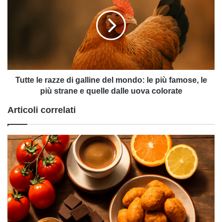
razze
di
galline
del
mondo:
le
più
famose,
Tutte le razze di galline del mondo: le più famose, le
le
più strane e quelle dalle uova colorate
più
Articoli correlati
strane
e
quelle
dalle
uova
colorate