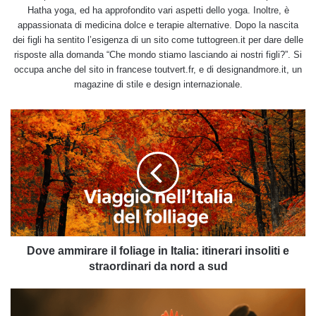
Hatha yoga, ed ha approfondito vari aspetti dello yoga. Inoltre, è
appassionata di medicina dolce e terapie alternative. Dopo la nascita
dei figli ha sentito l’esigenza di un sito come tuttogreen.it per dare delle
risposte alla domanda “Che mondo stiamo lasciando ai nostri figli?”. Si
occupa anche del sito in francese toutvert.fr, e di designandmore.it, un
magazine di stile e design internazionale.
Dove
ammirare
il
foliage
in
Italia:
itinerari
insoliti
e
straordinari
Dove ammirare il foliage in Italia: itinerari insoliti e
da
straordinari da nord a sud
nord
a
Tutte
sud
le