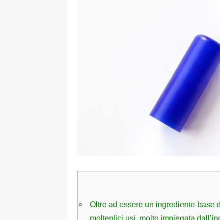
Oltre ad essere un ingrediente-base de
molteplici usi, molto impiegata dall’in