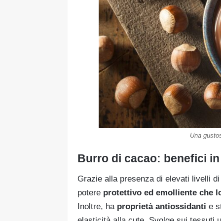
Una gustos
Burro di cacao: benefici i
Grazie alla presenza di elevati livelli d
potere
protettivo ed emolliente che lo
Inoltre, ha
proprietà antiossidanti
e st
elasticità alla cute. Svolge sui tessuti