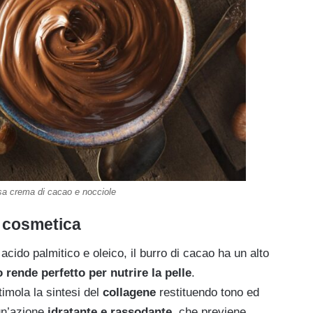
a crema di cacao e nocciole
n cosmetica
i acido palmitico e oleico, il burro di cacao ha un alto
 rende perfetto per nutrire la pelle
.
imola la sintesi del
collagene
restituendo tono ed
 un’azione
idratante
e rassodante,
che previene