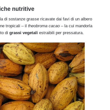
iche nutritive
la di sostanze grasse ricavate dai favi di un albero
e tropicali – il
t
h
eobroma cacao
– la cui mandorla
to di
grassi vegetali
estraibili per pressatura.