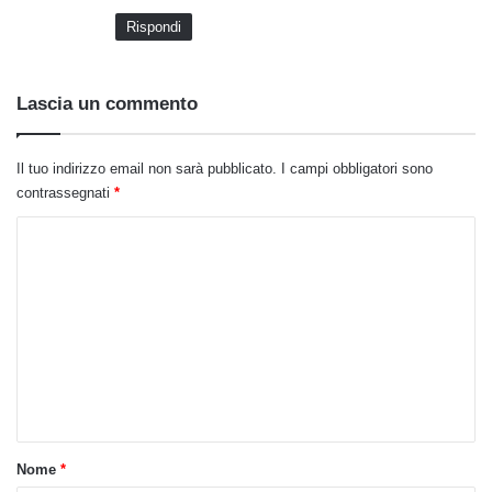
t
Rispondi
t
o
:
Lascia un commento
Il tuo indirizzo email non sarà pubblicato.
I campi obbligatori sono
contrassegnati
*
C
o
m
m
e
n
t
o
Nome
*