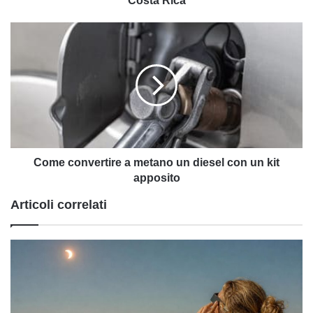
Costa Rica
Come
convertire
a
metano
un
diesel
con
un
kit
apposito
Come convertire a metano un diesel con un kit
apposito
Articoli correlati