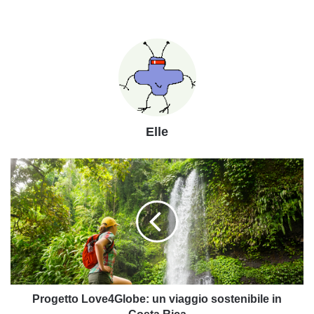
Elle
Progetto
Love4Globe:
un
viaggio
sostenibile
in
Costa
Rica
Progetto Love4Globe: un viaggio sostenibile in