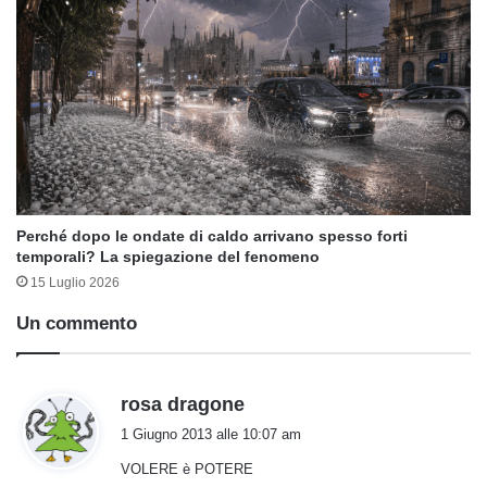
Perché dopo le ondate di caldo arrivano spesso forti
temporali? La spiegazione del fenomeno
15 Luglio 2026
Un commento
h
rosa dragone
a
1 Giugno 2013 alle 10:07 am
d
VOLERE è POTERE
e