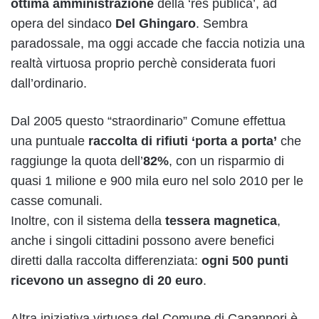
ottima amministrazione
della ‘res publica’, ad
opera del sindaco
Del Ghingaro
. Sembra
paradossale, ma oggi accade che faccia notizia una
realtà virtuosa proprio perchè considerata fuori
dall’ordinario.
Dal 2005 questo “straordinario” Comune effettua
una puntuale
raccolta di rifiuti ‘porta a porta’
che
raggiunge la quota dell’
82%
, con un risparmio di
quasi 1 milione e 900 mila euro nel solo 2010 per le
casse comunali.
Inoltre, con il sistema della
tessera magnetica
,
anche i singoli cittadini possono avere benefici
diretti dalla raccolta differenziata:
ogni 500 punti
ricevono un assegno di 20 euro
.
Altra iniziativa virtuosa del Comune di Capannori è