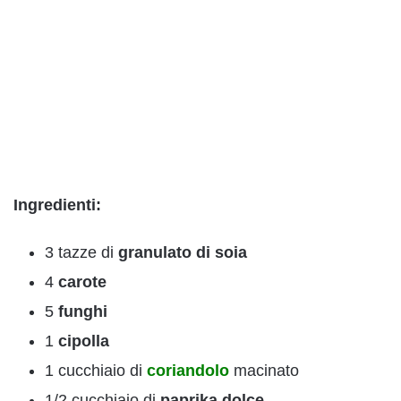
Ingredienti:
3 tazze di
granulato di soia
4
carote
5
funghi
1
cipolla
1 cucchiaio di
coriandolo
macinato
1/2 cucchiaio di
paprika dolce