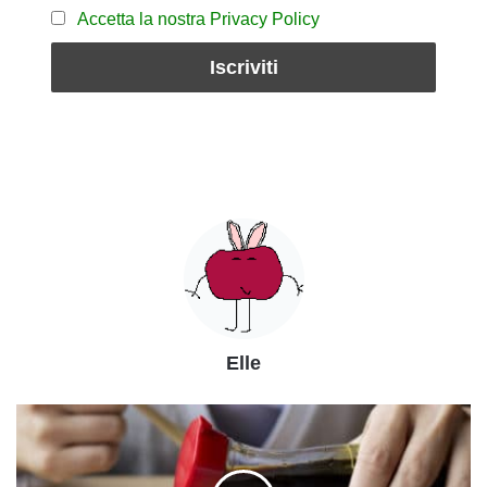
Accetta la nostra Privacy Policy
Elle
Salsa
di
soia
o