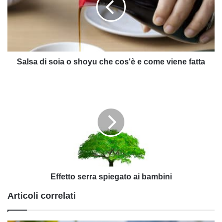
shoyu
che
cos'è
e
come
viene
Salsa di soia o shoyu che cos'è e come viene fatta
fatta
Effetto
serra
spiegato
ai
bambini
Effetto serra spiegato ai bambini
Articoli correlati