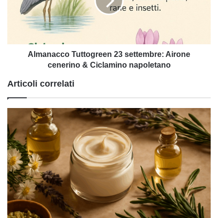
Airone
cenerino
&
Ciclamino
napoletano
Almanacco Tuttogreen 23 settembre: Airone
cenerino & Ciclamino napoletano
Articoli correlati