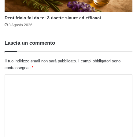
Dentifricio fai da te: 3 ricette sicure ed efficaci
3 Agosto 2026
Lascia un commento
Il tuo indirizzo email non sarà pubblicato.
I campi obbligatori sono
contrassegnati
*
C
o
m
m
e
n
t