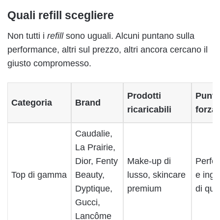
Quali refill scegliere
Non tutti i
refill
sono uguali. Alcuni puntano sulla
performance, altri sul prezzo, altri ancora cercano il
giusto compromesso.
Prodotti
Punti 
Categoria
Brand
ricaricabili
forza
Caudalie,
La Prairie,
Dior, Fenty
Make-up di
Perfo
Top di gamma
Beauty,
lusso, skincare
e ingr
Dyptique,
premium
di qua
Gucci,
Lancôme