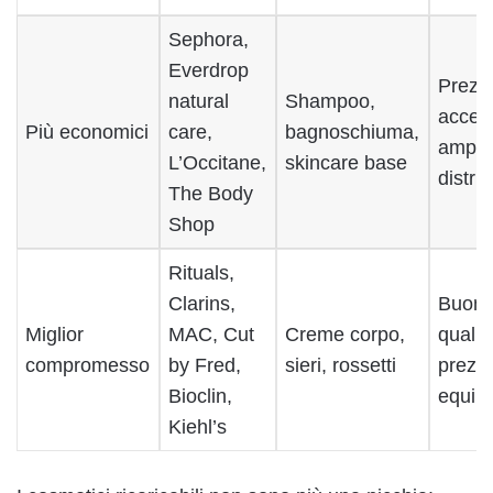
Sephora,
Everdrop
Prezz
natural
Shampoo,
access
Più economici
care,
bagnoschiuma,
ampia
L’Occitane,
skincare base
distri
The Body
Shop
Rituals,
Clarins,
Buon
Miglior
MAC, Cut
Creme corpo,
qualit
compromesso
by Fred,
sieri, rossetti
prezz
Bioclin,
equili
Kiehl’s