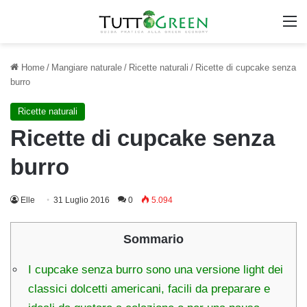
M
Home
/
Mangiare naturale
/
Ricette naturali
/
Ricette di cupcake senza
burro
Ricette naturali
Ricette di cupcake senza
burro
Elle
31 Luglio 2016
0
5.094
Sommario
I cupcake senza burro sono una versione light dei
classici dolcetti americani, facili da preparare e