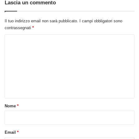
Lascia un commento
Il tuo indirizzo email non sarà pubblicato.
I campi obbligatori sono
contrassegnati
*
C
o
m
m
e
n
t
o
Nome
*
*
Email
*