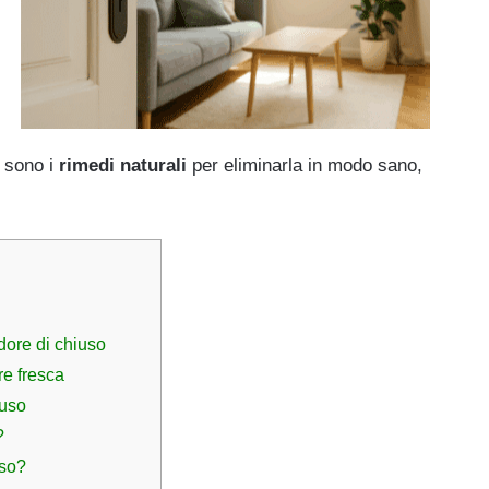
i sono i
rimedi naturali
per eliminarla in modo sano,
odore di chiuso
re fresca
iuso
?
sso?