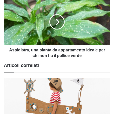
Aspidistra,
una
pianta
da
appartamento
ideale
per
chi
non
ha
Aspidistra, una pianta da appartamento ideale per
il
chi non ha il pollice verde
pollice
Articoli correlati
verde