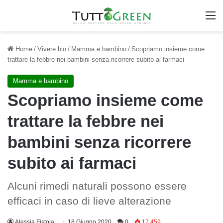
M
Home
/
Vivere bio
/
Mamma e bambino
/
Scopriamo insieme come
trattare la febbre nei bambini senza ricorrere subito ai farmaci
Mamma e bambino
Scopriamo insieme come
trattare la febbre nei
bambini senza ricorrere
subito ai farmaci
Alcuni rimedi naturali possono essere
efficaci in caso di lieve alterazione
Alessia Fistola
18 Giugno 2020
0
17.459