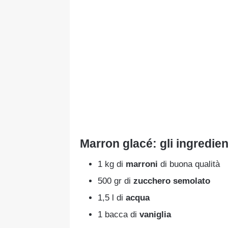
Marron glacé: gli ingredien
1 kg di
marroni
di buona qualità
500 gr di
zucchero semolato
1,5 l di
acqua
1 bacca di
vaniglia