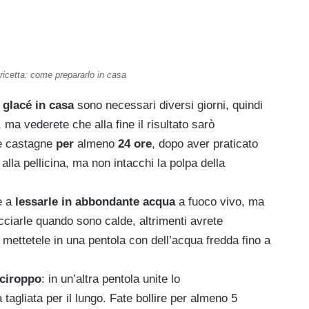
ricetta: come prepararlo in casa
glacé in casa
sono necessari diversi giorni, quindi
 ma vederete che alla fine il risultato sarò
e castagne
per
almeno
24 ore
, dopo aver praticato
 alla pellicina, ma non intacchi la polpa della
e a
lessarle in abbondante acqua
a fuoco vivo, ma
cciarle quando sono calde, altrimenti avrete
, mettetele in una pentola con dell’acqua fredda fino a
sciroppo
: in un’altra pentola unite lo
 tagliata per il lungo. Fate bollire per almeno 5