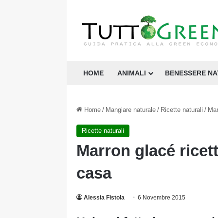
HOME
ANIMALI
BENESSERE N
Home
/
Mangiare naturale
/
Ricette naturali
/
Mar
Ricette naturali
Marron glacé ricet
casa
Alessia Fistola
6 Novembre 2015