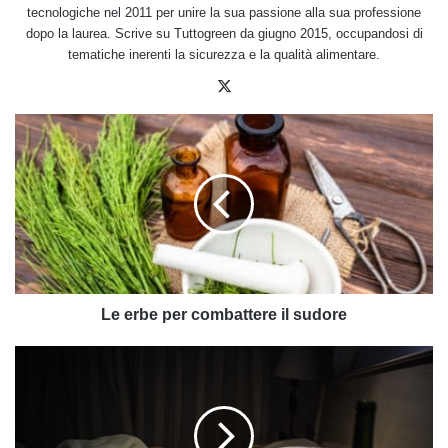
tecnologiche nel 2011 per unire la sua passione alla sua professione
dopo la laurea. Scrive su Tuttogreen da giugno 2015, occupandosi di
tematiche inerenti la sicurezza e la qualità alimentare.
X
Le
erbe
per
combattere
il
sudore
Le erbe per combattere il sudore
Sbornia
e
postumi:
rimedi
naturali