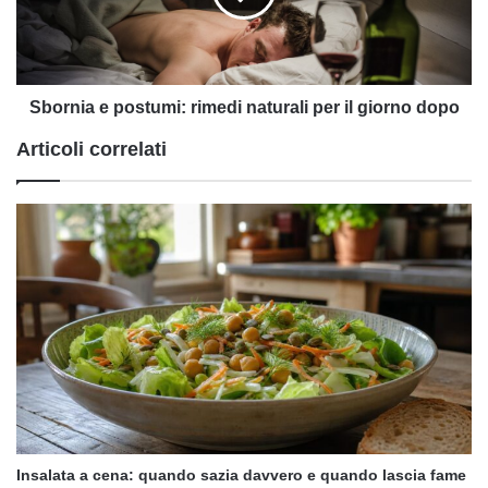
per
il
giorno
dopo
Sbornia e postumi: rimedi naturali per il giorno dopo
Articoli correlati
Insalata a cena: quando sazia davvero e quando lascia fame