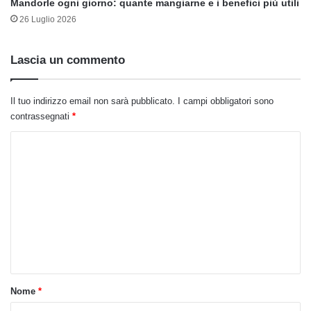
Mandorle ogni giorno: quante mangiarne e i benefici più utili
26 Luglio 2026
Lascia un commento
Il tuo indirizzo email non sarà pubblicato.
I campi obbligatori sono
contrassegnati
*
C
o
m
m
e
n
t
o
Nome
*
*