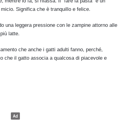
 mentre lo fa, si rilassa. Il “fare la pasta” è un
cio. Significa che è tranquillo e felice.
ando una leggera pressione con le zampine attorno alle
iù latte.
iamento che anche i gatti adulti fanno, perché,
 che il gatto associa a qualcosa di piacevole e