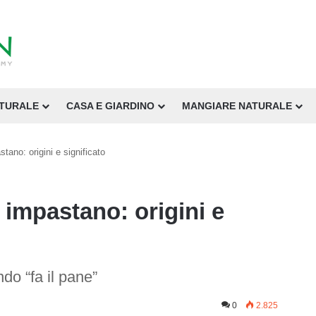
ATURALE
CASA E GIARDINO
MANGIARE NATURALE
tano: origini e significato
 impastano: origini e
ndo “fa il pane”
0
2.825