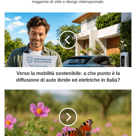
magazine di stile e design internazionale.
Verso
la
mobilità
sostenibile:
a
che
punto
è
la
diffusione
Verso la mobilità sostenibile: a che punto è la
di
diffusione di auto ibride ed elettriche in Italia?
auto
ibride
Almanacco
ed
del
elettriche
17
in
maggio
Italia?
2026