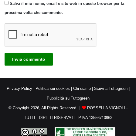
Salva il mio nome, email e sito web in questo browser per la
prossima volta che commento.
Privacy Policy
|
Politica sui cookies
|
Chi siamo
|
Scrivi a Tuttogreen
|
Pubblicità su Tuttogreen
© Copyright 2026, All Rights Reserved |
ROSSELLA VIGNOLI -
TUTTI I DIRITTI RISERVATI - P.IVA 13556710963