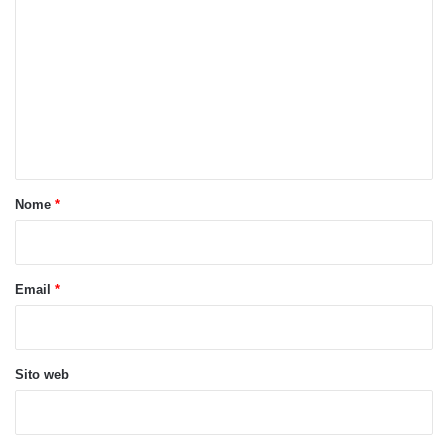
o
m
m
e
n
t
o
Nome
*
*
Email
*
Sito web