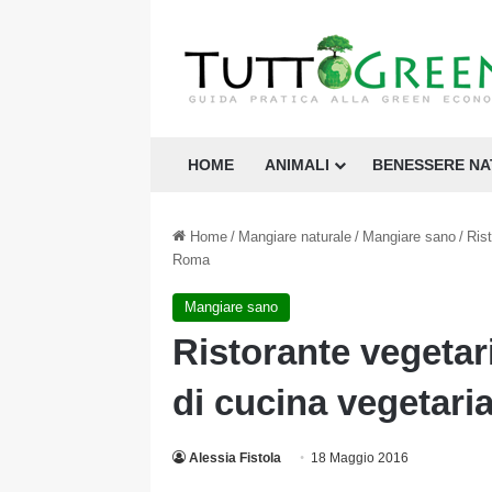
HOME
ANIMALI
BENESSERE N
Home
/
Mangiare naturale
/
Mangiare sano
/
Ris
Roma
Mangiare sano
Ristorante vegetar
di cucina vegetar
Alessia Fistola
18 Maggio 2016