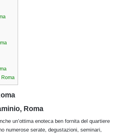
oma
oma
oma
 a Roma
 Roma
laminio, Roma
anche un’ottima enoteca ben fornita del quartiere
ano numerose serate, degustazioni, seminari,