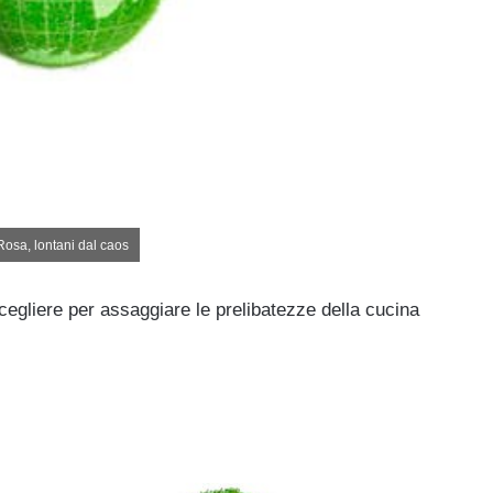
osa, lontani dal caos
egliere per assaggiare le prelibatezze della cucina