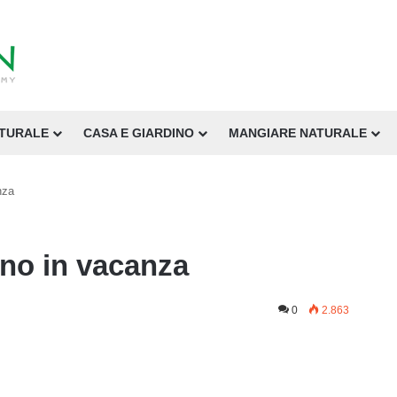
ATURALE
CASA E GIARDINO
MANGIARE NATURALE
nza
no in vacanza
0
2.863