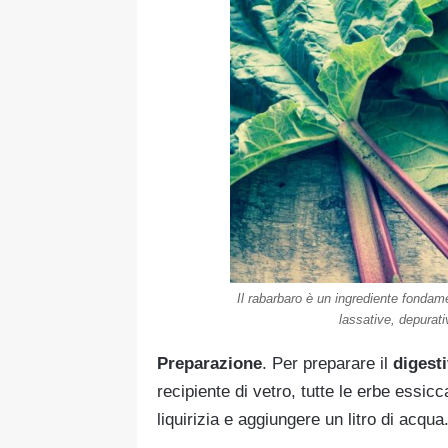
Il rabarbaro è un ingrediente fondame
lassative, depurati
Preparazione
. Per preparare il
digest
recipiente di vetro, tutte le erbe essic
liquirizia e aggiungere un litro di acqua