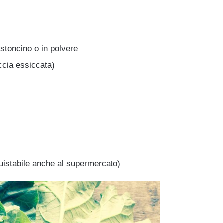
astoncino o in polvere
ccia essiccata)
uistabile anche al supermercato)