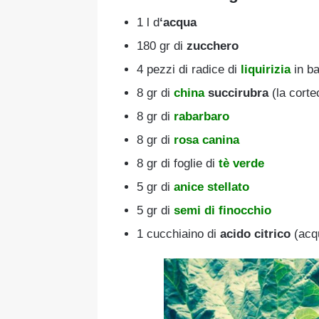
1 l d
‘acqua
180 gr di
zucchero
4 pezzi di radice di
liquirizia
in b
8 gr di
china
succirubra
(la corte
8 gr di
rabarbaro
8 gr di
rosa canina
8 gr di foglie di
tè verde
5 gr di
anice stellato
5 gr di
semi di finocchio
1 cucchiaino di
acido citrico
(acq