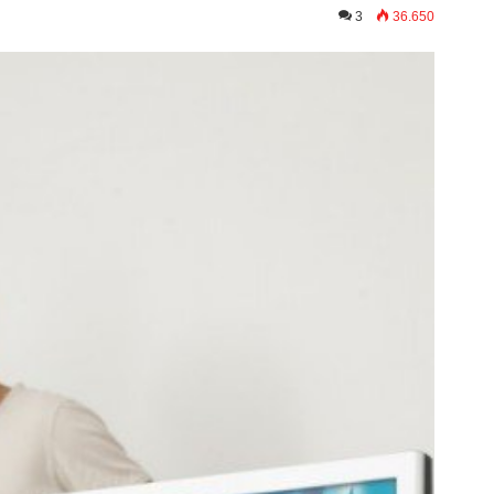
3
36.650