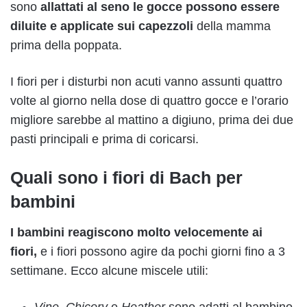
sono
allattati al seno le gocce possono essere
diluite e applicate sui capezzoli
della mamma
prima della poppata.
I fiori per i disturbi non acuti vanno assunti quattro
volte al giorno nella dose di quattro gocce e l’orario
migliore sarebbe al mattino a digiuno, prima dei due
pasti principali e prima di coricarsi.
Quali sono i fiori di Bach per
bambini
I bambini reagiscono molto velocemente ai
fiori,
e i fiori possono agire da pochi giorni fino a 3
settimane. Ecco alcune miscele utili:
Vine
,
Chicory
e
Heather
sono adatti al bambino