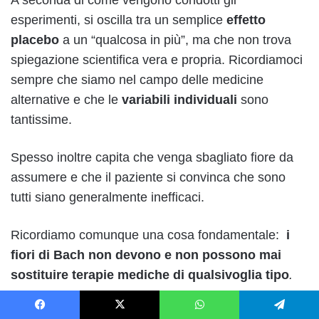
esperimenti, si oscilla tra un semplice
effetto
placebo
a un “qualcosa in più”, ma che non trova
spiegazione scientifica vera e propria. Ricordiamoci
sempre che siamo nel campo delle medicine
alternative e che le
variabili individuali
sono
tantissime.
Spesso inoltre capita che venga sbagliato fiore da
assumere e che il paziente si convinca che sono
tutti siano generalmente inefficaci.
Ricordiamo comunque una cosa fondamentale:
i
fiori di Bach non devono e non possono mai
sostituire terapie mediche di qualsivoglia tipo
.
Possono rivelarsi un utile supporto per disturbi di
Facebook
X
WhatsApp
Telegram