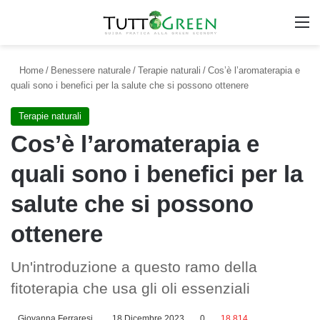
M
Home
/
Benessere naturale
/
Terapie naturali
/
Cos’è l’aromaterapia e
quali sono i benefici per la salute che si possono ottenere
Terapie naturali
Cos’è l’aromaterapia e
quali sono i benefici per la
salute che si possono
ottenere
Un'introduzione a questo ramo della
fitoterapia che usa gli oli essenziali
Giovanna Ferraresi
18 Dicembre 2023
0
18.814