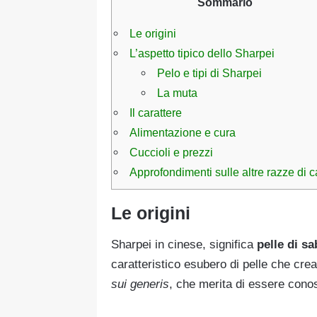
Sommario
Le origini
L’aspetto tipico dello Sharpei
Pelo e tipi di Sharpei
La muta
Il carattere
Alimentazione e cura
Cuccioli e prezzi
Approfondimenti sulle altre razze di c
Le origini
Sharpei in cinese, significa
pelle di sa
caratteristico esubero di pelle che cre
sui generis
, che merita di essere conos