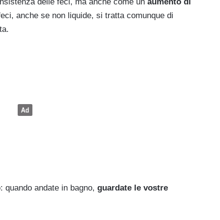
nsistenza delle feci, ma anche come un
aumento di
eci, anche se non liquide, si tratta comunque di
ta.
to: quando andate in bagno,
guardate le vostre