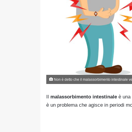
Non è detto che il malassorbimento intestinale 
Il
malassorbimento intestinale
è una d
è un problema che agisce in periodi mo