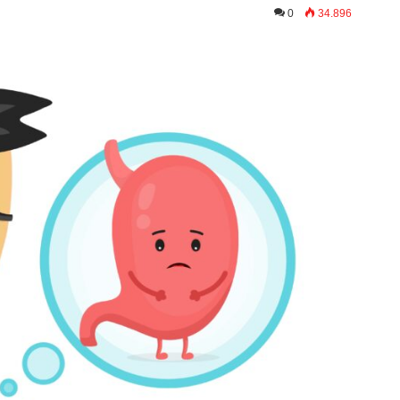
0
34.896