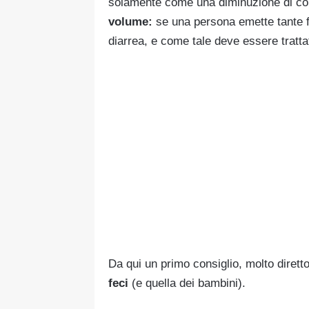
solamente come una diminuzione di co
volume:
se una persona emette tante f
diarrea, e come tale deve essere tratta
Da qui un primo consiglio, molto diret
feci
(e quella dei bambini).