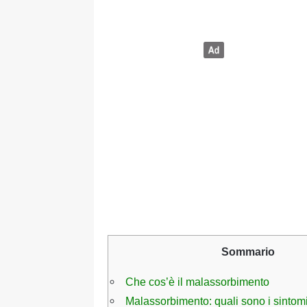
Sommario
Che cos’è il malassorbimento
Malassorbimento: quali sono i sintom