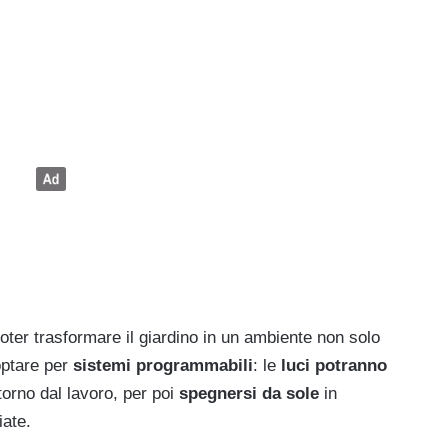
ter trasformare il giardino in un ambiente non solo
optare per
sistemi programmabili
: le
luci potranno
torno dal lavoro, per poi
spegnersi da sole
in
iate.