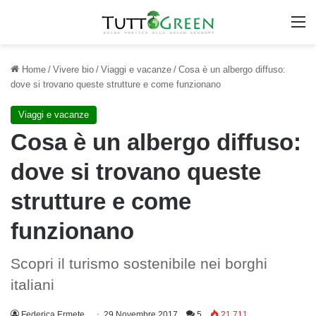
M
Home
/
Vivere bio
/
Viaggi e vacanze
/
Cosa è un albergo diffuso:
dove si trovano queste strutture e come funzionano
Viaggi e vacanze
Cosa è un albergo diffuso:
dove si trovano queste
strutture e come
funzionano
Scopri il turismo sostenibile nei borghi
italiani
Federica Ermete
29 Novembre 2017
5
21.711