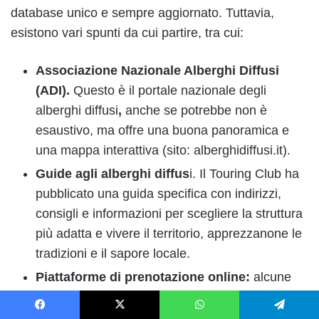
database unico e sempre aggiornato. Tuttavia,
esistono vari spunti da cui partire, tra cui:
Associazione Nazionale Alberghi Diffusi
(ADI).
Questo è il portale nazionale degli
alberghi diffusi
,
anche se potrebbe non è
esaustivo, ma offre una buona panoramica e
una mappa interattiva (sito: alberghidiffusi.it).
Guide agli alberghi diffus
i. Il Touring Club ha
pubblicato una guida specifica con indirizzi,
consigli e informazioni per scegliere la struttura
più adatta e vivere il territorio, apprezzanone le
tradizioni e il sapore locale.
Piattaforme di prenotazione online:
alcune
struttire sono presenti sulle principali
piattaforme di prenotazione online come
Facebook
X
WhatsApp
Telegram