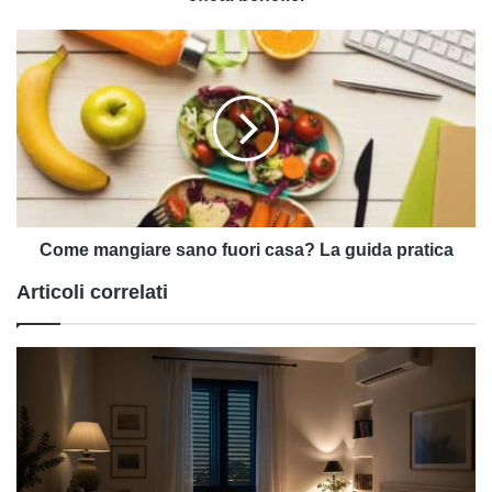
Come
mangiare
sano
fuori
casa?
La
guida
pratica
Come mangiare sano fuori casa? La guida pratica
Articoli correlati