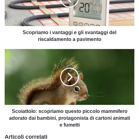
svantaggi
del
riscaldamento
a
pavimento
Scopriamo i vantaggi e gli svantaggi del
riscaldamento a pavimento
Scoiattolo:
scopriamo
questo
piccolo
mammifero
adorato
dai
bambini,
protagonista
di
Scoiattolo: scopriamo questo piccolo mammifero
cartoni
adorato dai bambini, protagonista di cartoni animati
animati
e fumetti
e
Articoli correlati
fumetti