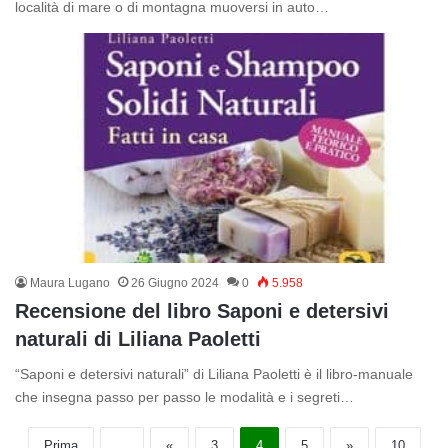
località di mare o di montagna muoversi in auto…
Maura Lugano
26 Giugno 2024
0
5.958
Recensione del libro Saponi e detersivi
naturali di Liliana Paoletti
“Saponi e detersivi naturali” di Liliana Paoletti è il libro-manuale
che insegna passo per passo le modalità e i segreti…
Prima
...
«
3
4
5
»
10