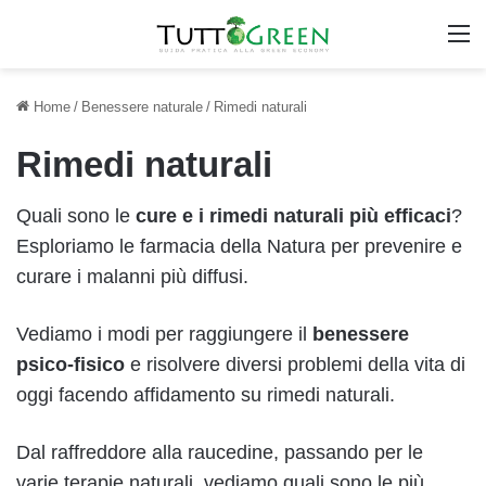
M
Home
/
Benessere naturale
/
Rimedi naturali
Rimedi naturali
Quali sono le
cure e i rimedi naturali più efficaci
?
Esploriamo le farmacia della Natura per prevenire e
curare i malanni più diffusi.
Vediamo i modi per raggiungere il
benessere
psico-fisico
e risolvere diversi problemi della vita di
oggi facendo affidamento su rimedi naturali.
Dal raffreddore alla raucedine, passando per le
varie terapie naturali, vediamo quali sono le più