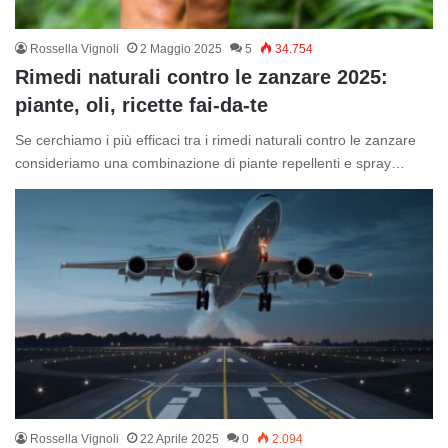
Rossella Vignoli
2 Maggio 2025
5
34.754
Rimedi naturali contro le zanzare 2025:
piante, oli, ricette fai‑da‑te
Se cerchiamo i più efficaci tra i rimedi naturali contro le zanzare
consideriamo una combinazione di piante repellenti e spray…
Rossella Vignoli
22 Aprile 2025
0
2.094