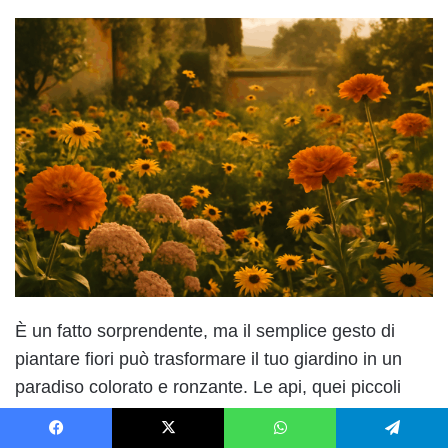
È un fatto sorprendente, ma il semplice gesto di
piantare fiori può trasformare il tuo giardino in un
paradiso colorato e ronzante. Le api, quei piccoli
insetti che spesso cerchiamo di
allontanare
, sono
invece i migliori alleati per un giardino sano e
Facebook
X
WhatsApp
Telegram