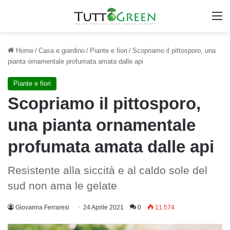
M
Home
/
Casa e giardino
/
Piante e fiori
/
Scopriamo il pittosporo, una
pianta ornamentale profumata amata dalle api
Piante e fiori
Scopriamo il pittosporo,
una pianta ornamentale
profumata amata dalle api
Resistente alla siccità e al caldo sole del
sud non ama le gelate
Giovanna Ferraresi
24 Aprile 2021
0
11.574