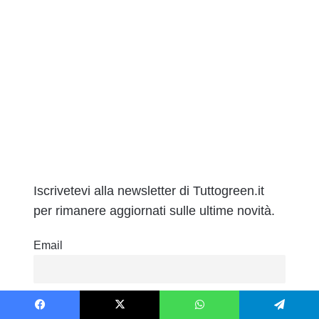
Iscrivetevi alla newsletter di Tuttogreen.it
per rimanere aggiornati sulle ultime novità.
Email
Accetta la nostra Privacy Policy
Facebook
X
WhatsApp
Telegram