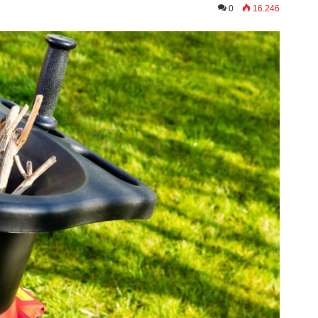
0
16.246