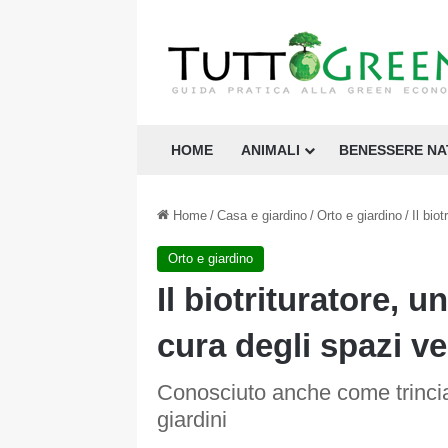
HOME
ANIMALI
BENESSERE N
Home
/
Casa e giardino
/
Orto e giardino
/
Il bio
Orto e giardino
Il biotrituratore, u
cura degli spazi ve
Conosciuto anche come trinciara
giardini