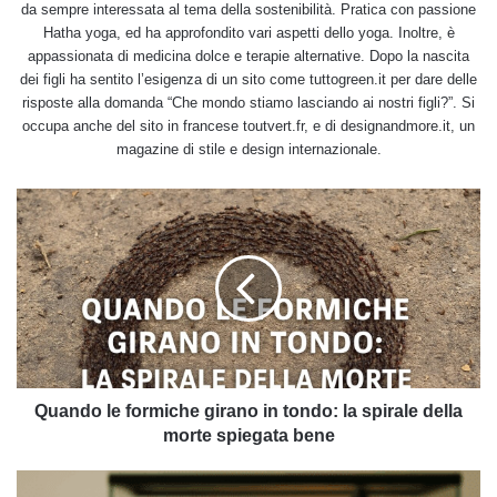
da sempre interessata al tema della sostenibilità. Pratica con passione
Hatha yoga, ed ha approfondito vari aspetti dello yoga. Inoltre, è
appassionata di medicina dolce e terapie alternative. Dopo la nascita
dei figli ha sentito l’esigenza di un sito come tuttogreen.it per dare delle
risposte alla domanda “Che mondo stiamo lasciando ai nostri figli?”. Si
occupa anche del sito in francese toutvert.fr, e di designandmore.it, un
magazine di stile e design internazionale.
Quando
le
formiche
girano
in
tondo:
la
spirale
della
morte
Quando le formiche girano in tondo: la spirale della
spiegata
morte spiegata bene
bene
Possiamo