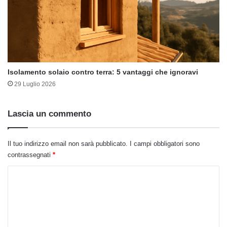
Isolamento solaio contro terra: 5 vantaggi che ignoravi
29 Luglio 2026
Lascia un commento
Il tuo indirizzo email non sarà pubblicato.
I campi obbligatori sono
contrassegnati
*
C
o
m
m