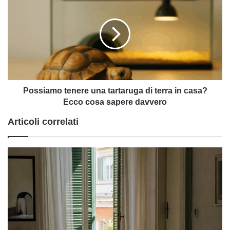
tenere
una
tartaruga
di
terra
in
casa?
Ecco
cosa
Possiamo tenere una tartaruga di terra in casa?
sapere
Ecco cosa sapere davvero
davvero
Articoli correlati