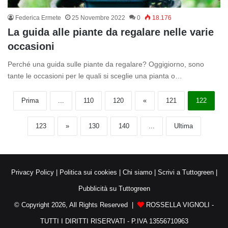
Federica Ermete
25 Novembre 2022
0
18.176
La guida alle piante da regalare nelle varie
occasioni
Perché una guida sulle piante da regalare? Oggigiorno, sono
tante le occasioni per le quali si sceglie una pianta o…
Prima
...
110
120
«
121
122
123
»
130
140
...
Ultima
Privacy Policy
|
Politica sui cookies
|
Chi siamo
|
Scrivi a Tuttogreen
|
Pubblicità su Tuttogreen
© Copyright 2026, All Rights Reserved |
ROSSELLA VIGNOLI -
TUTTI I DIRITTI RISERVATI - P.IVA 13556710963