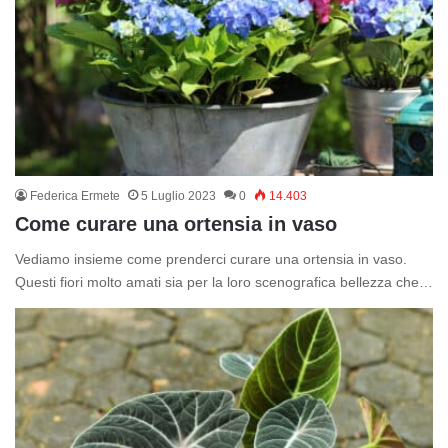
Federica Ermete
5 Luglio 2023
0
14.403
Come curare una ortensia in vaso
Vediamo insieme come prenderci curare una ortensia in vaso.
Questi fiori molto amati sia per la loro scenografica bellezza che…