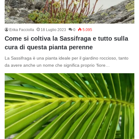
Erika Facciolla
18 Luglio 2023
0
5.095
Come si coltiva la Sassifraga e tutto sulla
cura di questa pianta perenne
La Sassifraga è una pianta ideale per il giardino roccioso, tanto
da avere anche un nome che significa proprio ‘fiore…