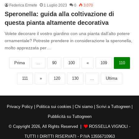
Federica Ermete
1 Luglio 2023
0
3.070
Speronella: guida alla coltivazione di
questa pianta altamente decorativa
Volete decorare il vostro giardino con una pianta dall’alto potere
ornamentale? Potreste prendere in considerazione la speronella,
molto apprezzata per…
Prima
...
90
100
«
109
110
111
»
120
130
...
Ultima
Privacy Policy
|
Politica sui cookies
|
Chi siamo
|
Scrivi a Tuttogreen
|
Pubblicità su Tuttogreen
© Copyright 2026, All Rights Reserved |
ROSSELLA VIGNOLI -
TUTTI I DIRITTI RISERVATI - P.IVA 13556710963