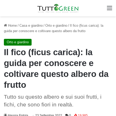
M
Home
/
Casa e giardino
/
Orto e giardino
/
Il fico (ficus carica): la
guida per conoscere e coltivare questo albero da frutto
Orto e giardino
Il fico (ficus carica): la
guida per conoscere e
coltivare questo albero da
frutto
Tutto su questo albero e sui suoi frutti, i
fichi, che sono fiori in realtà.
Alessia Fistola
23 Settembre 2022
0
19.985