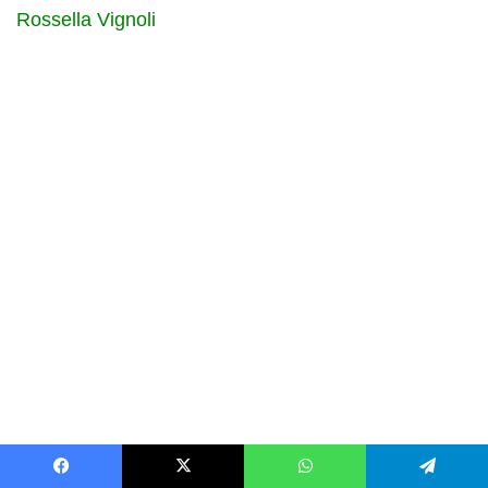
Rossella Vignoli
Facebook
X
WhatsApp
Telegram