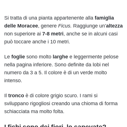
Si tratta di una pianta appartenente alla
famiglia
delle Moracee
, genere
Ficus.
Raggiunge un’
altezza
non superiore ai
7-8 metri
, anche se in alcuni casi
può toccare anche i 10 metri.
Le
foglie
sono molto
larghe
e leggermente pelose
nella pagina inferiore. Sono definite da lobi nel
numero da 3 a 5. Il colore è di un verde molto
intenso.
Il
tronco
è di colore grigio scuro. I rami si
sviluppano rigogliosi creando una chioma di forma
schiacciata ma molto folta.
I fichi sono dei fiori, lo sapevate?