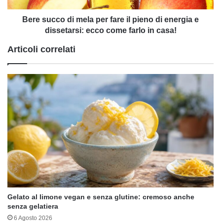
di
energia
Bere succo di mela per fare il pieno di energia e
e
dissetarsi: ecco come farlo in casa!
dissetarsi:
Articoli correlati
ecco
come
farlo
in
casa!
Gelato al limone vegan e senza glutine: cremoso anche
senza gelatiera
6 Agosto 2026