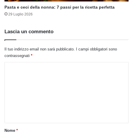
Pasta e ceci della nonna: 7 passi per la ricetta perfetta
29 Luglio 2026
Lascia un commento
Il tuo indirizzo email non sarà pubblicato.
I campi obbligatori sono
contrassegnati
*
C
o
m
m
e
n
t
o
Nome
*