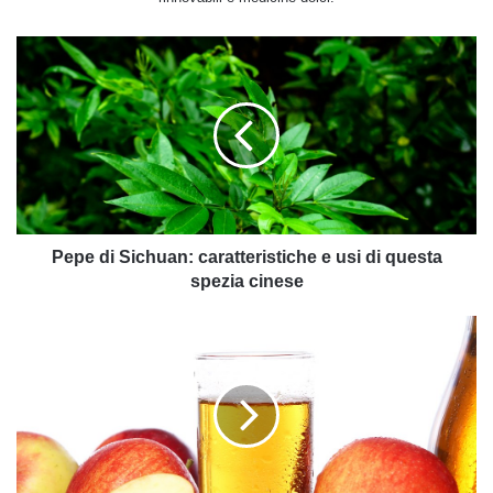
Pepe
di
Sichuan:
caratteristiche
e
usi
di
questa
spezia
cinese
Pepe di Sichuan: caratteristiche e usi di questa
spezia cinese
Bere
succo
di
mela
per
fare
il
pieno