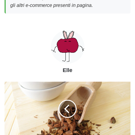
gli altri e-commerce presenti in pagina.
Elle
La
china:
una
pianta
molto
utilizzata
in
erboristeria