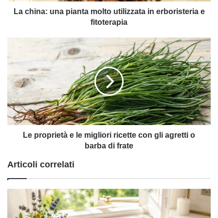
e
fitoterapia
La china: una pianta molto utilizzata in erboristeria e
fitoterapia
Le
proprietà
e
le
migliori
ricette
con
gli
agretti
o
Le proprietà e le migliori ricette con gli agretti o
barba
barba di frate
di
Articoli correlati
frate