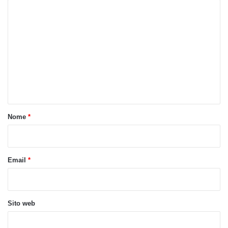
C
o
m
m
e
n
t
o
Nome
*
*
Email
*
Sito web