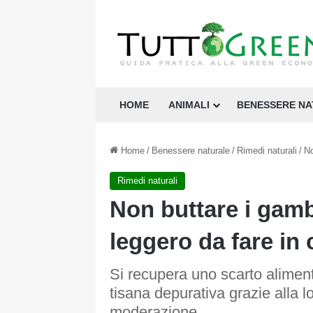
HOME
ANIMALI
BENESSERE N
Home
/
Benessere naturale
/
Rimedi naturali
/
No
Rimedi naturali
Non buttare i gambi
leggero da fare in
Si recupera uno scarto aliment
tisana depurativa grazie alla 
moderazione