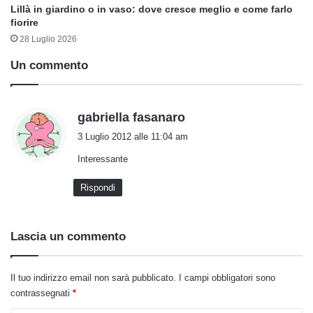
Lillà in giardino o in vaso: dove cresce meglio e come farlo
fiorire
28 Luglio 2026
Un commento
h
gabriella fasanaro
a
3 Luglio 2012 alle 11:04 am
d
Interessante
e
t
Rispondi
t
o
:
Lascia un commento
Il tuo indirizzo email non sarà pubblicato.
I campi obbligatori sono
contrassegnati
*