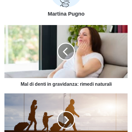
Martina Pugno
Mal
di
denti
in
gravidanza:
rimedi
naturali
Mal di denti in gravidanza: rimedi naturali
Le
regole
per
viaggiare
sicuri