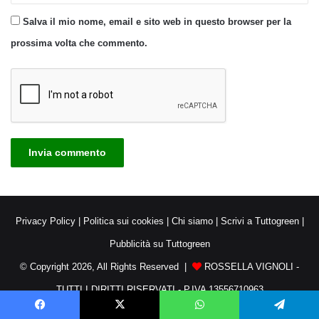
Salva il mio nome, email e sito web in questo browser per la
prossima volta che commento.
Privacy Policy
|
Politica sui cookies
|
Chi siamo
|
Scrivi a Tuttogreen
|
Pubblicità su Tuttogreen
© Copyright 2026, All Rights Reserved |
ROSSELLA VIGNOLI -
TUTTI I DIRITTI RISERVATI - P.IVA 13556710963
Facebook
X
WhatsApp
Telegram