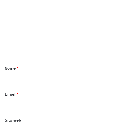
C
o
m
m
e
n
t
o
Nome
*
*
Email
*
Sito web