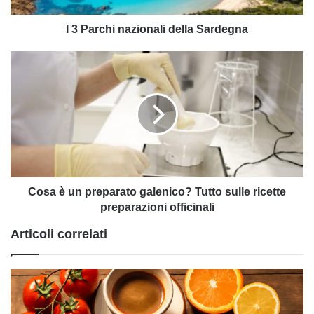
I 3 Parchi nazionali della Sardegna
Cosa
è
un
preparato
galenico?
Tutto
sulle
ricette
preparazioni
officinali
Cosa è un preparato galenico? Tutto sulle ricette
preparazioni officinali
Articoli correlati