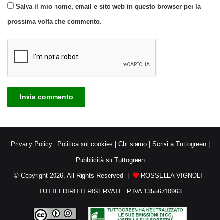
Salva il mio nome, email e sito web in questo browser per la
prossima volta che commento.
Privacy Policy
|
Politica sui cookies
|
Chi siamo
|
Scrivi a Tuttogreen
|
Pubblicità su Tuttogreen
© Copyright 2026, All Rights Reserved |
ROSSELLA VIGNOLI -
TUTTI I DIRITTI RISERVATI - P.IVA 13556710963