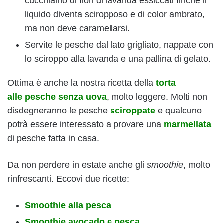
cucchiaino di fiori di lavanda essiccati finché il
liquido diventa sciropposo e di color ambrato,
ma non deve caramellarsi.
Servite le pesche dal lato grigliato, nappate con
lo sciroppo alla lavanda e una pallina di gelato.
Ottima è anche la nostra ricetta della
torta
alle pesche senza uova
, molto leggere. Molti non
disdegneranno le pesche
sciroppate
e qualcuno
potrà essere interessato a provare una
marmellata
di pesche fatta in casa.
Da non perdere in estate anche gli
smoothie
, molto
rinfrescanti. Eccovi due ricette:
Smoothie alla pesca
Smoothie avocado e pesca