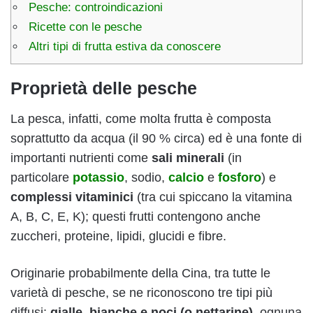
Pesche: controindicazioni
Ricette con le pesche
Altri tipi di frutta estiva da conoscere
Proprietà delle pesche
La pesca, infatti, come molta frutta è composta
soprattutto da acqua (il 90 % circa) ed è una fonte di
importanti nutrienti come
sali minerali
(in
particolare
potassio
, sodio,
calcio
e
fosforo
) e
complessi vitaminici
(tra cui spiccano la vitamina
A, B, C, E, K); questi frutti contengono anche
zuccheri, proteine, lipidi, glucidi e fibre.
Originarie probabilmente della Cina, tra tutte le
varietà di pesche, se ne riconoscono tre tipi più
diffusi:
gialle, bianche e noci (o nettarine),
ognuna