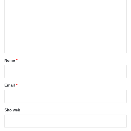
o
m
m
e
n
t
o
Nome
*
*
Email
*
Sito web