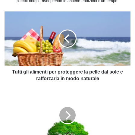
piccoli borghi, riscoprendo le antiche tradizioni d'un tempo.
Tutti
gli
alimenti
per
proteggere
la
pelle
dal
sole
e
Tutti gli alimenti per proteggere la pelle dal sole e
rafforzarla
rafforzarla in modo naturale
in
modo
Marmellata
naturale
di
albicocche:
ricetta
ed
ingredienti