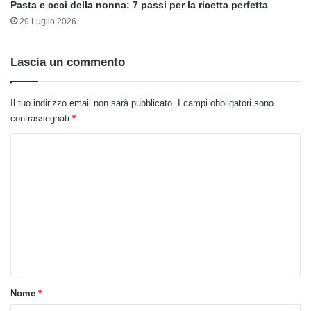
Pasta e ceci della nonna: 7 passi per la ricetta perfetta
29 Luglio 2026
Lascia un commento
Il tuo indirizzo email non sarà pubblicato.
I campi obbligatori sono
contrassegnati
*
C
o
m
m
e
n
t
o
Nome
*
*