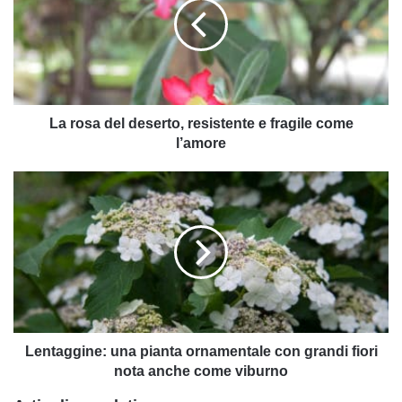
deserto,
resistente
e
fragile
come
l’amore
La rosa del deserto, resistente e fragile come
l’amore
Lentaggine:
una
pianta
ornamentale
con
grandi
fiori
nota
anche
come
Lentaggine: una pianta ornamentale con grandi fiori
viburno
nota anche come viburno