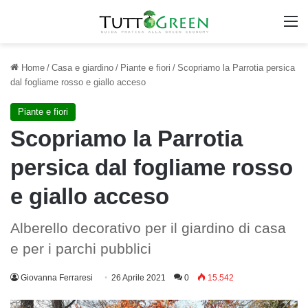
M
Home
/
Casa e giardino
/
Piante e fiori
/
Scopriamo la Parrotia persica
dal fogliame rosso e giallo acceso
Piante e fiori
Scopriamo la Parrotia
persica dal fogliame rosso
e giallo acceso
Alberello decorativo per il giardino di casa
e per i parchi pubblici
Giovanna Ferraresi
26 Aprile 2021
0
15.542