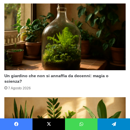
Un giardino che non si annaffia da decenni: magia o
scienza?
7 Agosto 2026
Facebook
X
WhatsApp
Telegram