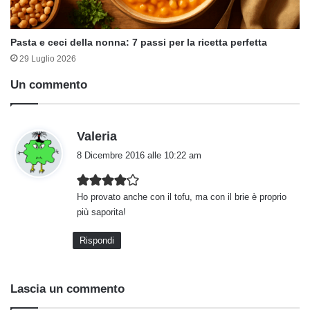
Pasta e ceci della nonna: 7 passi per la ricetta perfetta
29 Luglio 2026
Un commento
h
Valeria
a
8 Dicembre 2016 alle 10:22 am
d
e
Ho provato anche con il tofu, ma con il brie è proprio
t
più saporita!
t
o
Rispondi
:
Lascia un commento