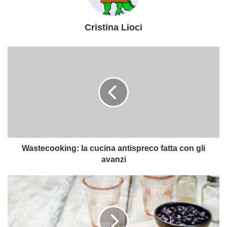
Cristina Lioci
Wastecooking:
la
cucina
antispreco
fatta
con
gli
avanzi
Wastecooking: la cucina antispreco fatta con gli
avanzi
Quesadillas
vegetariane:
la
ricetta
facile