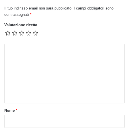
Il tuo indirizzo email non sarà pubblicato.
I campi obbligatori sono
contrassegnati
*
Valutazione ricetta
C
o
m
m
e
n
t
o
Nome
*
*