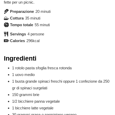
fette per un picnic.
minuti
Preparazione
20
minuti
minuti
Cottura
35
minuti
minuti
Tempo totale
55
minuti
Servings
4
persone
Calories
296
kcal
Ingredienti
1
rotolo
pasta sfoglia fresca rotonda
1
uovo medio
1
busta grande
spinaci freschi oppure 1 confezione da 250
gr di spinaci surgelati
150
grammi
brie
1/2
bicchiere
panna vegetale
1
bicchiere
latte vegetale
30
grammi
grana o parmigiano vegano